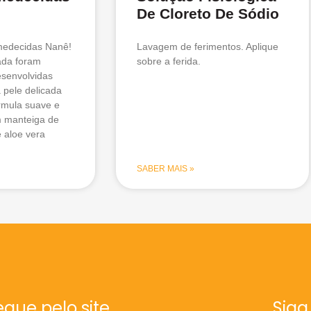
De Cloreto De Sódio
medecidas Nanê!
Lavagem de ferimentos. Aplique
ada foram
sobre a ferida.
senvolvidas
 pele delicada
rmula suave e
m manteiga de
e aloe vera
SABER MAIS »
gue pelo site
Siga