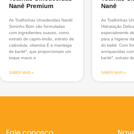
Nanê Premium
Nanê
As Toalhinhas Umedecidas Nanêl
As Toalhinhas U
Soninho Bom são formuladas
Hidratação Delic
com ingredientes suaves, como
especialmente de
extrato de capim-limão, extrato de
para a higiene da
caléndula, vitamina E e manteiga
do bebê. Com fó
de karité*, que proporcionam um
enriquecidas co
toque macio e
karité*, extrato d
SABER MAIS »
SABER MAIS »
Fale conosco
Nave