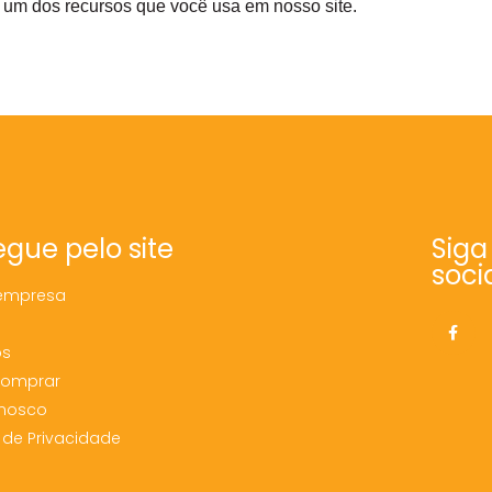
m um dos recursos que você usa em nosso site.
gue pelo site
Siga
soci
empresa
os
Comprar
onosco
a de Privacidade