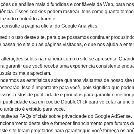
uções de análise mais difundidas e confiáveis da Web, para no
ência. Esses cookies podem rastrear itens como quanto tempo 
duzindo conteúdo atraente.
consulte a página oficial do Google Analytics.
 medir o uso deste site, para que possamos continuar produzind
 passa no site ou as páginas visitadas, o que nos ajuda a en
 alterações subtis na maneira como o site se apresenta. Quand
a garantir que você receba uma experiência consistente enquant
usuários mais apreciam.
dermos as estatísticas sobre quantos visitantes de nosso site
astrearão. Isso é importante para você, pois significa que pode
sos custos de publicidade e produtos para garantir o melhor p
 publicidade usa um cookie DoubleClick para veicular anúncio
o anúncio é exibido para você.
sulte as FAQs oficiais sobre privacidade do Google AdSense.
ncionamento deste site e fornecer financiamento para futuros 
te site foram projetados para garantir que você forneça os an