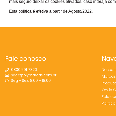
mais seguro deixar os cookies ativados, caso interaja co
Esta política é efetiva a partir de Agosto/2022.
Fale conosco
Nave
0800 591 7820
Nossa 
sac@polymarcas.com.br
Marcas
Seg - Sex: 8:00 - 18:00
Produt
Onde 
Fale c
Polític